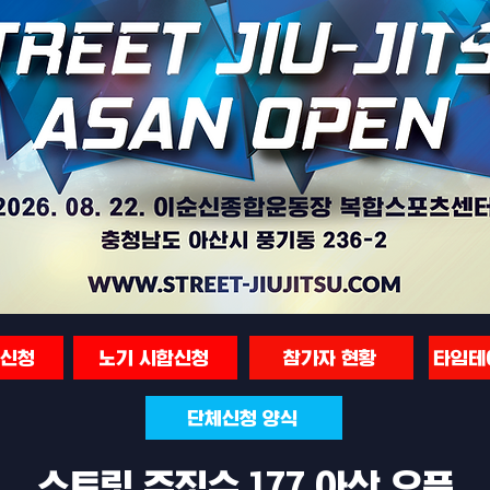
합신청
노기 시합신청
참가자 현황
타임테
단체신청 양식
스트릿 주짓수 177 아산 오픈